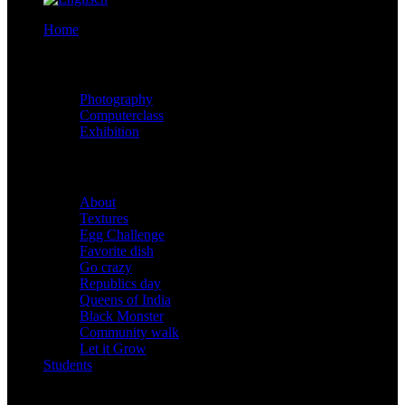
Home
Project
Photography
Computerclass
Exhibition
Shootings
About
Textures
Egg Challenge
Favorite dish
Go crazy
Republics day
Queens of India
Black Monster
Community walk
Let it Grow
Students
Background