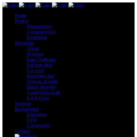
Home
Project
Photography
Computerclass
Exhibition
Shootings
About
Textures
Egg Challenge
Favorite dish
Go crazy
Republics day
Queens of India
Black Monster
Community walk
Let it Grow
Students
Background
Education
CFH
Community
Contact